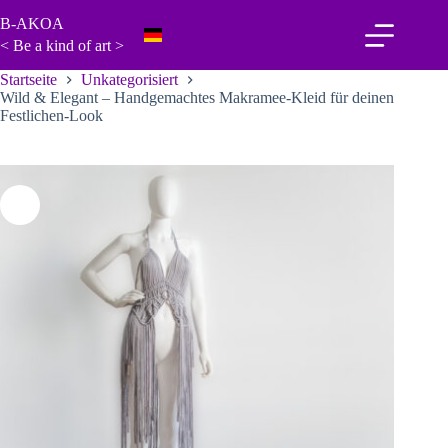
Zum
B-AKOA
Inhalt
springen
< Be a kind of art >
Startseite
Unkategorisiert
Wild & Elegant – Handgemachtes Makramee-Kleid für deinen
Festlichen-Look