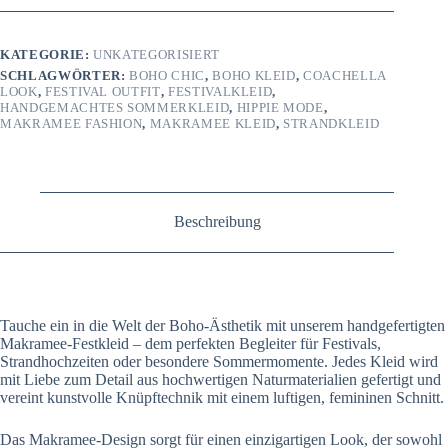
Handgemachtes
Makramee-
Kleid
KATEGORIE:
UNKATEGORISIERT
für
SCHLAGWÖRTER:
BOHO CHIC
,
BOHO KLEID
,
COACHELLA
deinen
LOOK
,
FESTIVAL OUTFIT
,
FESTIVALKLEID
,
Festlichen-
HANDGEMACHTES SOMMERKLEID
,
HIPPIE MODE
,
Look
MAKRAMEE FASHION
,
MAKRAMEE KLEID
,
STRANDKLEID
Menge
Beschreibung
Tauche ein in die Welt der Boho-Ästhetik mit unserem handgefertigten
Makramee-Festkleid – dem perfekten Begleiter für Festivals,
Strandhochzeiten oder besondere Sommermomente. Jedes Kleid wird
mit Liebe zum Detail aus hochwertigen Naturmaterialien gefertigt und
vereint kunstvolle Knüpftechnik mit einem luftigen, femininen Schnitt.
Das Makramee-Design sorgt für einen einzigartigen Look, der sowohl