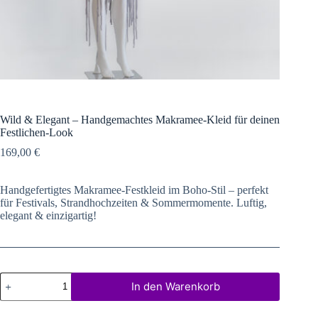
Wild & Elegant – Handgemachtes Makramee-Kleid für deinen
Festlichen-Look
169,00
€
Handgefertigtes Makramee-Festkleid im Boho-Stil – perfekt
für Festivals, Strandhochzeiten & Sommermomente. Luftig,
elegant & einzigartig!
Wild
In den Warenkorb
&
Elegant
–