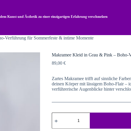
n dem Kunst und Ästhetik zu einer einzigartigen Erfahrung verschmelzen
ho-Verführung für Sommerfeste & intime Momente
Makramee Kleid in Grau & Pink – Boho-V
89,00
€
Zartes Makramee trifft auf sinnliche Farb
deinen Körper mit lässigem Boho-Flair – i
verführerische Augenblicke hinter verschl
Makramee
Kleid
in
Grau