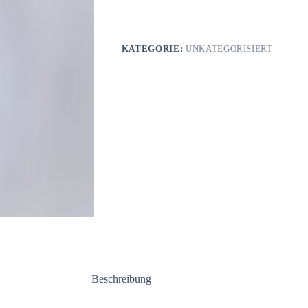
&
Pink
–
Boho-
KATEGORIE:
UNKATEGORISIERT
Verführung
für
Sommerfeste
&
intime
Momente
Menge
Beschreibung