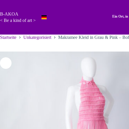
Zum
Inhalt
springen
B-AKOA
Ein Ort, i
< Be a kind of art >
Startseite
Unkategorisiert
Makramee Kleid in Grau & Pink – Bo