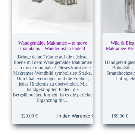
Wandgemälde Makramee – to move
Wild & Eleg
mountains – Wanderlust in Fäden!
Makramee-Kleid
Bringe deine Träume auf die nächste
Ebene mit dem Wandgemälde Makramee
Handgefertigte
– to move mountains! Dieses kunstvolle
Boho-Stil – 
Makramee-Wandbild symbolisiert Stärke,
Strandhochze
Durchhaltevermögen und die Freiheit,
Luftig, el
jedes Hindernis zu überwinden. Mit
handgeknüpften Fäden, die
Bergsilhouetten formen, ist es die perfekte
Ergänzung für…
In den Warenkorb
329,00
€
169,00
€