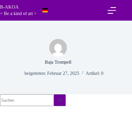
Zum
B-AKOA
Inhalt
springen
< Be a kind of art >
Baja Trompell
beigetreten: Februar 27, 2025
Artikel: 0
Keine
Ergebnisse